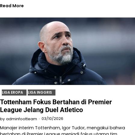
Read More
LIGA EROPA
LIGA INGGRIS
Tottenham Fokus Bertahan di Premier
League Jelang Duel Atletico
03/10/2026
by
adminfootteam
Manajer interim Tottenham, Igor Tudor, mengakui bahwa
bertahan di Premier League menjadi fokus utama tim…