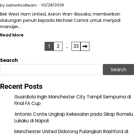
02/28/2026
by
adminfootteam
Bek West Ham United, Aaron Wan-Bissaka, memberikan
dukungan penuh kepada Michael Carrick untuk menjadi
manajer…
Read More
Posts
1
2
…
33
pagination
Search
Search
Recent Posts
Guardiola Ingin Manchester City Tampil Sempurna di
Final FA Cup
Antonio Conte Ungkap Kekesalan pada Sikap Romelu
Lukaku di Napoli
Manchester United Didorong Pulangkan Rashford di