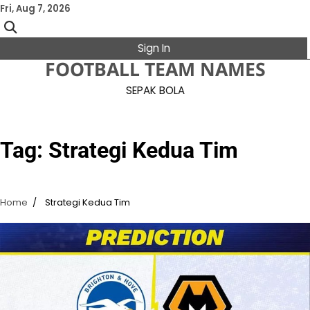
Skip
Fri, Aug 7, 2026
to
content
Sign In
FOOTBALL TEAM NAMES
SEPAK BOLA
Tag:
Strategi Kedua Tim
Home
Strategi Kedua Tim