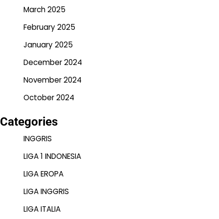
March 2025
February 2025
January 2025
December 2024
November 2024
October 2024
Categories
INGGRIS
LIGA 1 INDONESIA
LIGA EROPA
LIGA INGGRIS
LIGA ITALIA