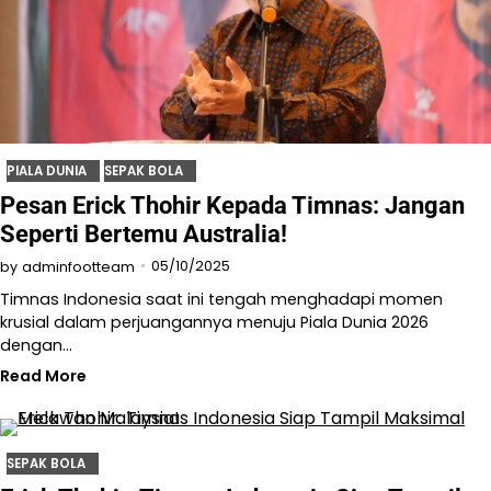
PIALA DUNIA
SEPAK BOLA
Pesan Erick Thohir Kepada Timnas: Jangan
Seperti Bertemu Australia!
05/10/2025
by
adminfootteam
Timnas Indonesia saat ini tengah menghadapi momen
krusial dalam perjuangannya menuju Piala Dunia 2026
dengan…
Read More
SEPAK BOLA