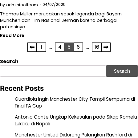
04/07/2025
by
adminfootteam
Thomas Muller merupakan sosok legenda bagi Bayern
Munchen dan Tim Nasional Jerman karena berbagai
potensinya…
Read More
Posts
1
…
4
5
6
…
16
pagination
Search
Search
Recent Posts
Guardiola Ingin Manchester City Tampil Sempurna di
Final FA Cup
Antonio Conte Ungkap Kekesalan pada Sikap Romelu
Lukaku di Napoli
Manchester United Didorong Pulangkan Rashford di