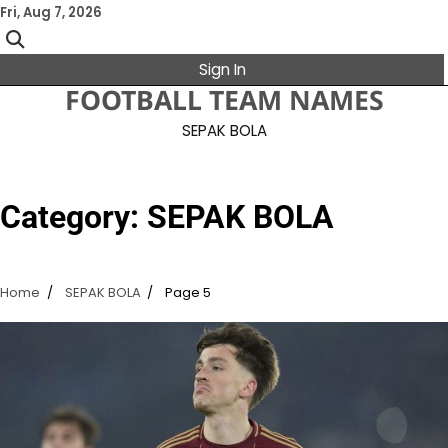
Skip
Fri, Aug 7, 2026
to
content
Sign In
FOOTBALL TEAM NAMES
SEPAK BOLA
Category:
SEPAK BOLA
Home
SEPAK BOLA
Page 5