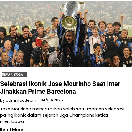
SEPAK BOLA
Selebrasi Ikonik Jose Mourinho Saat Inter
Jinakkan Prime Barcelona
04/30/2025
by
adminfootteam
Jose Mourinho mencatatkan salah satu momen selebrasi
paling ikonik dalam sejarah Liga Champions ketika
membawa…
Read More