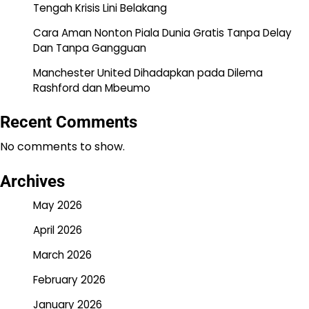
Tengah Krisis Lini Belakang
Cara Aman Nonton Piala Dunia Gratis Tanpa Delay
Dan Tanpa Gangguan
Manchester United Dihadapkan pada Dilema
Rashford dan Mbeumo
Recent Comments
No comments to show.
Archives
May 2026
April 2026
March 2026
February 2026
January 2026