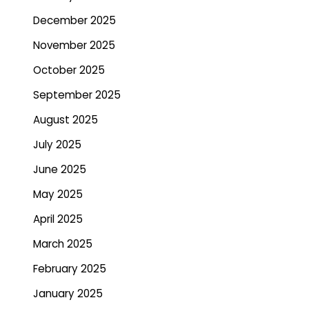
December 2025
November 2025
October 2025
September 2025
August 2025
July 2025
June 2025
May 2025
April 2025
March 2025
February 2025
January 2025