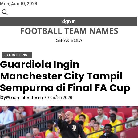
Skip
Mon, Aug 10, 2026
to
content
Sign In
FOOTBALL TEAM NAMES
SEPAK BOLA
LIGA INGGRIS
Guardiola Ingin
Manchester City Tampil
Sempurna di Final FA Cup
by
adminfootteam
05/16/2026