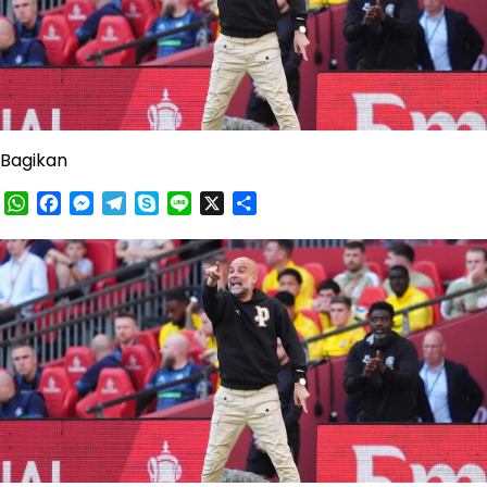
Bagikan
WhatsApp
Facebook
Messenger
Telegram
Skype
Line
X
Share