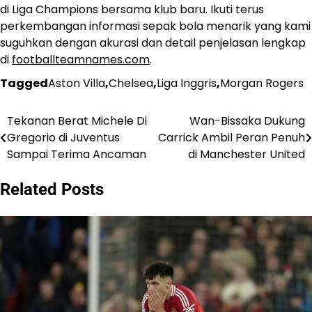
di Liga Champions bersama klub baru. Ikuti terus
perkembangan informasi sepak bola menarik yang kami
suguhkan dengan akurasi dan detail penjelasan lengkap
di
footballteamnames.com
.
Tagged
Aston Villa
,
Chelsea
,
Liga Inggris
,
Morgan Rogers
Tekanan Berat Michele Di
Wan-Bissaka Dukung
Post
Gregorio di Juventus
Carrick Ambil Peran Penuh
navigation
Sampai Terima Ancaman
di Manchester United
Related Posts