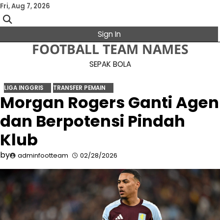
Skip
Fri, Aug 7, 2026
to
content
Sign In
FOOTBALL TEAM NAMES
SEPAK BOLA
LIGA INGGRIS
TRANSFER PEMAIN
Morgan Rogers Ganti Agen
dan Berpotensi Pindah
Klub
by
adminfootteam
02/28/2026