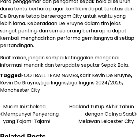
Para penggemar dan pengamat sepak bola di seluruh
dunia tentu berharap agar konflik ini dapat teratasi dan
De Bruyne tetap berseragam City untuk waktu yang
lebih lama. Keberadaan De Bruyne dalam tim jelas
sangat penting, dan semua orang berharap ia dapat
kembali menghadirkan performa gemilangnya di setiap
pertandingan.
Buat kalian, jangan sampai ketinggalan mengenai
informasi menarik dan terupdate seputar
Sepak Bola
.
Tagged
FOOTBALL TEAM NAMES
,
Karir Kevin De Bruyne
,
Kevin De Bruyne
,
Liga Inggris
,
Liga Inggris 2024/2025
,
Manchester City
Musim Ini Chelsea
Haaland Tutup Akhir Tahun
Post
Mempunyai Penyerang
dengan Golnya Saat
navigation
yang Tajam-Tajam!
Melawan Leicester City
Related Posts