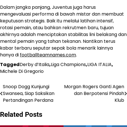
Dalam jangka panjang, Juventus juga harus
mengevaluasi performa di bawah mistar dan membuat
keputusan strategis. Baik itu melalui latihan intensif,
rotasi pemain, atau bahkan rekrutmen baru, tujuan
akhirnya adalah menciptakan stabilitas lini belakang dan
mental pemain yang tahan tekanan. Nantikan terus
kabar terbaru seputar sepak bola menarik lainnya
hanya di
footballteamnames.com
.
Tagged
Derby d’Italia
,
Liga Champions
,
LIGA ITALIA
,
Michele Di Gregorio
Snoop Dogg Kunjungi
Morgan Rogers Ganti Agen
Post
Swansea, Siap Saksikan
dan Berpotensi Pindah
navigation
Pertandingan Perdana
Klub
Related Posts