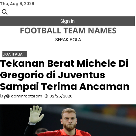
Skip
Thu, Aug 6, 2026
to
content
Sign In
FOOTBALL TEAM NAMES
SEPAK BOLA
LIGA ITALIA
Tekanan Berat Michele Di
Gregorio di Juventus
Sampai Terima Ancaman
by
adminfootteam
02/25/2026