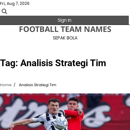
Skip
Fri, Aug 7, 2026
to
content
Sign In
FOOTBALL TEAM NAMES
SEPAK BOLA
Tag:
Analisis Strategi Tim
Home
Analisis Strategi Tim