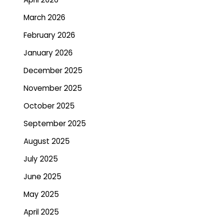
March 2026
February 2026
January 2026
December 2025
November 2025
October 2025
September 2025
August 2025
July 2025
June 2025
May 2025
April 2025