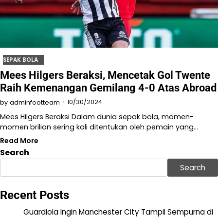
SEPAK BOLA
Mees Hilgers Beraksi, Mencetak Gol Twente
Raih Kemenangan Gemilang 4-0 Atas Abroad
10/30/2024
by
adminfootteam
Mees Hilgers Beraksi Dalam dunia sepak bola, momen-
momen brilian sering kali ditentukan oleh pemain yang…
Read More
Search
Search
Recent Posts
Guardiola Ingin Manchester City Tampil Sempurna di