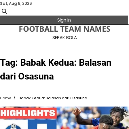
Skip
Sat, Aug 8, 2026
to
content
Sign In
FOOTBALL TEAM NAMES
SEPAK BOLA
Tag:
Babak Kedua: Balasan
dari Osasuna
Home
Babak Kedua: Balasan dari Osasuna