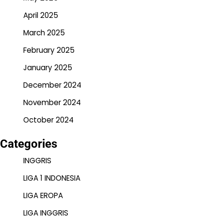
April 2025
March 2025
February 2025
January 2025
December 2024
November 2024
October 2024
Categories
INGGRIS
LIGA 1 INDONESIA
LIGA EROPA
LIGA INGGRIS