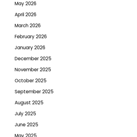
May 2026
April 2026
March 2026
February 2026
January 2026
December 2025
November 2025
October 2025
September 2025
August 2025
July 2025
June 2025
May 2025