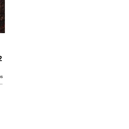
2
as
l…