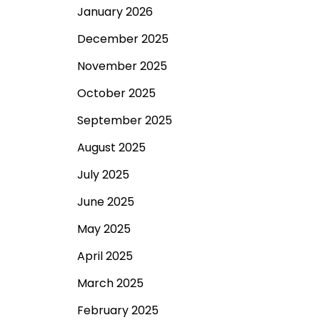
January 2026
December 2025
November 2025
October 2025
September 2025
August 2025
July 2025
June 2025
May 2025
April 2025
March 2025
February 2025