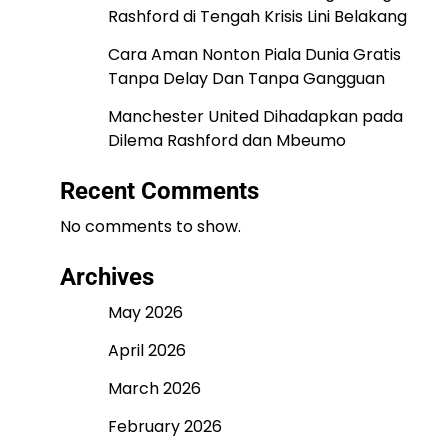
Rashford di Tengah Krisis Lini Belakang
Cara Aman Nonton Piala Dunia Gratis
Tanpa Delay Dan Tanpa Gangguan
Manchester United Dihadapkan pada
Dilema Rashford dan Mbeumo
Recent Comments
No comments to show.
Archives
May 2026
April 2026
March 2026
February 2026