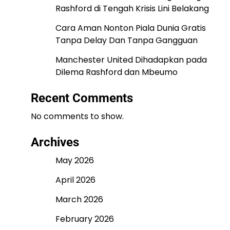
Rashford di Tengah Krisis Lini Belakang
Cara Aman Nonton Piala Dunia Gratis
Tanpa Delay Dan Tanpa Gangguan
Manchester United Dihadapkan pada
Dilema Rashford dan Mbeumo
Recent Comments
No comments to show.
Archives
May 2026
April 2026
March 2026
February 2026