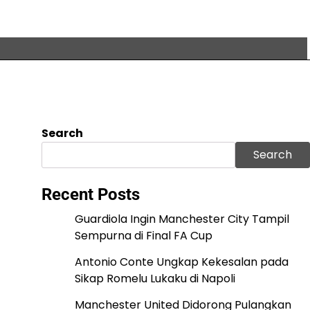
Search
Search
Recent Posts
Guardiola Ingin Manchester City Tampil
Sempurna di Final FA Cup
Antonio Conte Ungkap Kekesalan pada
Sikap Romelu Lukaku di Napoli
Manchester United Didorong Pulangkan