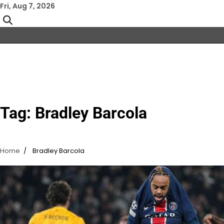
Skip
Fri, Aug 7, 2026
to
content
Tag:
Bradley Barcola
Home
Bradley Barcola