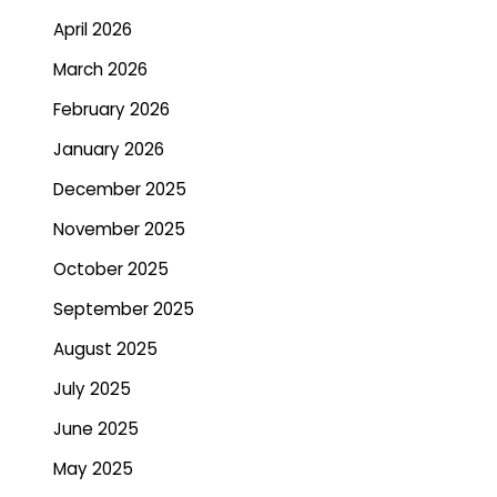
April 2026
March 2026
February 2026
January 2026
December 2025
November 2025
October 2025
September 2025
August 2025
July 2025
June 2025
May 2025