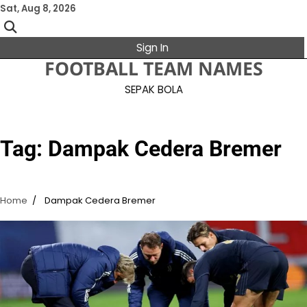
Skip
Sat, Aug 8, 2026
to
content
Sign In
FOOTBALL TEAM NAMES
SEPAK BOLA
Tag:
Dampak Cedera Bremer
Home
Dampak Cedera Bremer