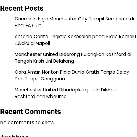
Recent Posts
Guardiola Ingin Manchester City Tampil Sempurna di
Final FA Cup
Antonio Conte Ungkap Kekesalan pada Sikap Romelu
Lukaku di Napoli
Manchester United Didorong Pulangkan Rashford di
Tengah Krisis Lini Belakang
Cara Aman Nonton Piala Dunia Gratis Tanpa Delay
Dan Tanpa Gangguan
Manchester United Dihadapkan pada Dilema
Rashford dan Mbeumo
Recent Comments
No comments to show.