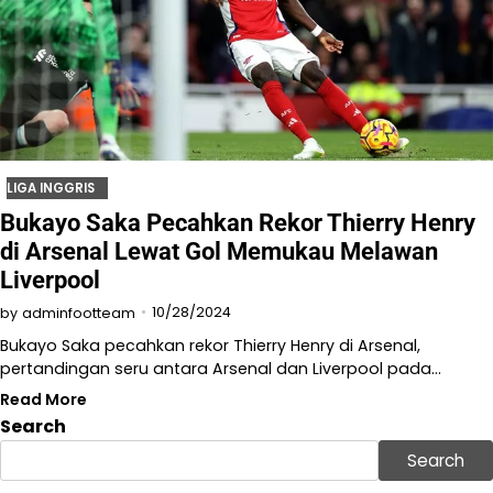
LIGA INGGRIS
Bukayo Saka Pecahkan Rekor Thierry Henry
di Arsenal Lewat Gol Memukau Melawan
Liverpool
10/28/2024
by
adminfootteam
Bukayo Saka pecahkan rekor Thierry Henry di Arsenal,
pertandingan seru antara Arsenal dan Liverpool pada…
Read More
Search
Search