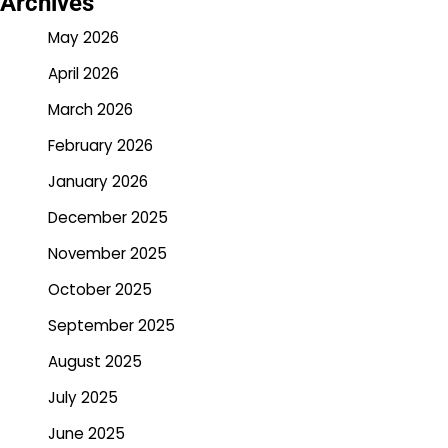
Archives
May 2026
April 2026
March 2026
February 2026
January 2026
December 2025
November 2025
October 2025
September 2025
August 2025
July 2025
June 2025