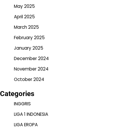
May 2025
April 2025
March 2025
February 2025
January 2025
December 2024
November 2024
October 2024
Categories
INGGRIS
LIGA 1 INDONESIA
LIGA EROPA