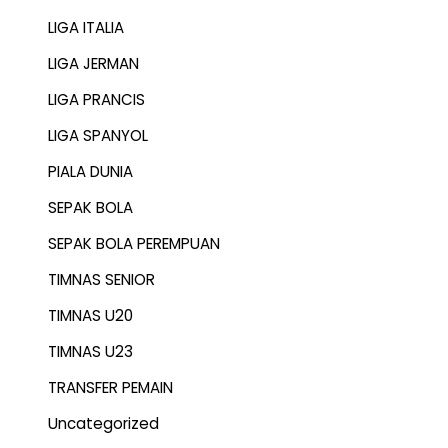
LIGA ITALIA
LIGA JERMAN
LIGA PRANCIS
LIGA SPANYOL
PIALA DUNIA
SEPAK BOLA
SEPAK BOLA PEREMPUAN
TIMNAS SENIOR
TIMNAS U20
TIMNAS U23
TRANSFER PEMAIN
Uncategorized