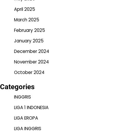
April 2025
March 2025
February 2025
January 2025
December 2024
November 2024
October 2024
Categories
INGGRIS
LIGA 1 INDONESIA
LIGA EROPA
LIGA INGGRIS