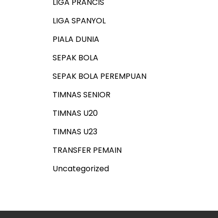
LIGA PRANCIS
LIGA SPANYOL
PIALA DUNIA
SEPAK BOLA
SEPAK BOLA PEREMPUAN
TIMNAS SENIOR
TIMNAS U20
TIMNAS U23
TRANSFER PEMAIN
Uncategorized