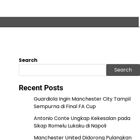
Search
Search
Recent Posts
Guardiola Ingin Manchester City Tampil
Sempurna di Final FA Cup
Antonio Conte Ungkap Kekesalan pada
Sikap Romelu Lukaku di Napoli
Manchester United Didorong Pulangkan