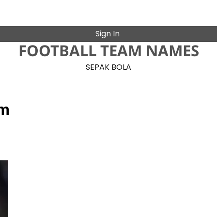
Sign In
FOOTBALL TEAM NAMES
SEPAK BOLA
im