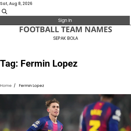
Skip
Sat, Aug 8, 2026
to
content
Sign In
FOOTBALL TEAM NAMES
SEPAK BOLA
Tag:
Fermin Lopez
Home
Fermin Lopez