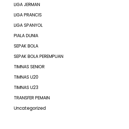
LIGA JERMAN
LIGA PRANCIS
LIGA SPANYOL
PIALA DUNIA
SEPAK BOLA
SEPAK BOLA PEREMPUAN
TIMNAS SENIOR
TIMNAS U20
TIMNAS U23
TRANSFER PEMAIN
Uncategorized