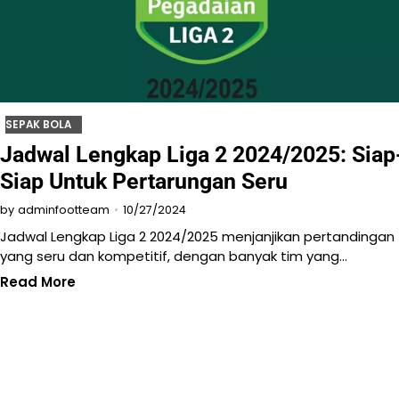
SEPAK BOLA
Jadwal Lengkap Liga 2 2024/2025: Siap
Siap Untuk Pertarungan Seru
10/27/2024
by
adminfootteam
Jadwal Lengkap Liga 2 2024/2025 menjanjikan pertandingan
yang seru dan kompetitif, dengan banyak tim yang…
Read More