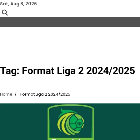
Skip
Sat, Aug 8, 2026
to
content
Tag:
Format Liga 2 2024/2025
Home
Format Liga 2 2024/2025