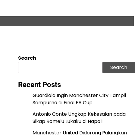
Search
Search
Recent Posts
Guardiola Ingin Manchester City Tampil
Sempurna di Final FA Cup
Antonio Conte Ungkap Kekesalan pada
Sikap Romelu Lukaku di Napoli
Manchester United Didorong Pulangkan