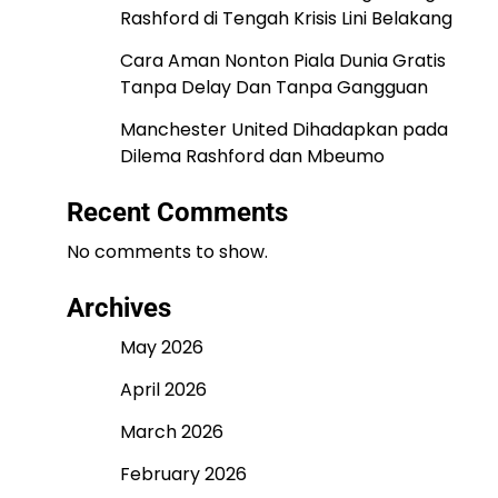
Rashford di Tengah Krisis Lini Belakang
Cara Aman Nonton Piala Dunia Gratis
Tanpa Delay Dan Tanpa Gangguan
Manchester United Dihadapkan pada
Dilema Rashford dan Mbeumo
Recent Comments
No comments to show.
Archives
May 2026
April 2026
March 2026
February 2026