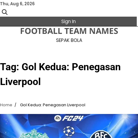
Skip
Thu, Aug 6, 2026
to
content
Sign In
FOOTBALL TEAM NAMES
SEPAK BOLA
Tag:
Gol Kedua: Penegasan
Liverpool
Home
Gol Kedua: Penegasan Liverpool