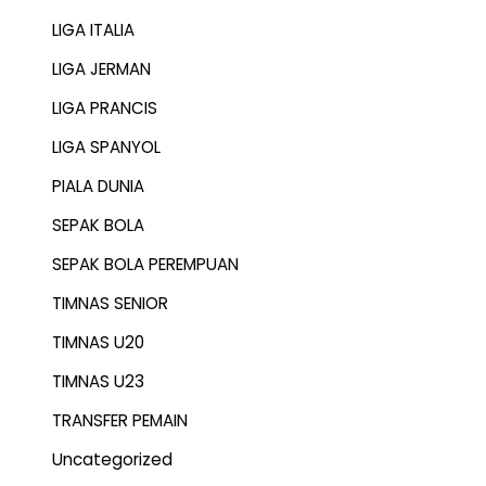
LIGA ITALIA
LIGA JERMAN
LIGA PRANCIS
LIGA SPANYOL
PIALA DUNIA
SEPAK BOLA
SEPAK BOLA PEREMPUAN
TIMNAS SENIOR
TIMNAS U20
TIMNAS U23
TRANSFER PEMAIN
Uncategorized