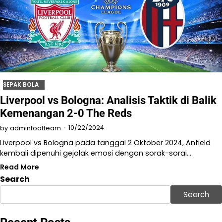
SEPAK BOLA
Liverpool vs Bologna: Analisis Taktik di Balik
Kemenangan 2-0 The Reds
10/22/2024
by
adminfootteam
Liverpool vs Bologna pada tanggal 2 Oktober 2024, Anfield
kembali dipenuhi gejolak emosi dengan sorak-sorai…
Read More
Search
Search