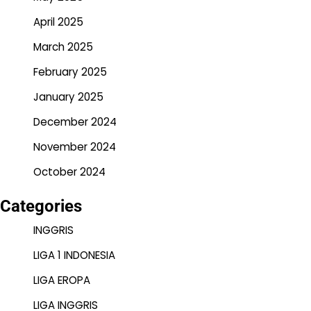
April 2025
March 2025
February 2025
January 2025
December 2024
November 2024
October 2024
Categories
INGGRIS
LIGA 1 INDONESIA
LIGA EROPA
LIGA INGGRIS