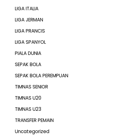
LIGA ITALIA
LIGA JERMAN
LIGA PRANCIS
LIGA SPANYOL
PIALA DUNIA
SEPAK BOLA
SEPAK BOLA PEREMPUAN
TIMNAS SENIOR
TIMNAS U20
TIMNAS U23
TRANSFER PEMAIN
Uncategorized