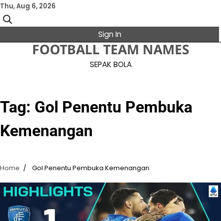
Skip
Thu, Aug 6, 2026
to
content
Sign In
FOOTBALL TEAM NAMES
SEPAK BOLA
Tag:
Gol Penentu Pembuka
Kemenangan
Home
Gol Penentu Pembuka Kemenangan