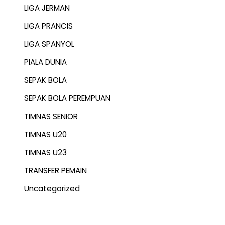
LIGA JERMAN
LIGA PRANCIS
LIGA SPANYOL
PIALA DUNIA
SEPAK BOLA
SEPAK BOLA PEREMPUAN
TIMNAS SENIOR
TIMNAS U20
TIMNAS U23
TRANSFER PEMAIN
Uncategorized