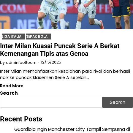
LIGA ITALIA
SEPAK BOLA
Inter Milan Kuasai Puncak Serie A Berkat
Kemenangan Tipis atas Genoa
12/15/2025
by
adminfootteam
Inter Milan memanfaatkan kesalahan para rival dan berhasil
naik ke puncak klasemen Serie A setelah…
Read More
Search
Search
Recent Posts
Guardiola Ingin Manchester City Tampil Sempurna di