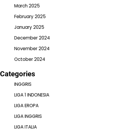
March 2025
February 2025
January 2025
December 2024
November 2024
October 2024
Categories
INGGRIS
LIGA 1 INDONESIA
LIGA EROPA
LIGA INGGRIS
LIGA ITALIA