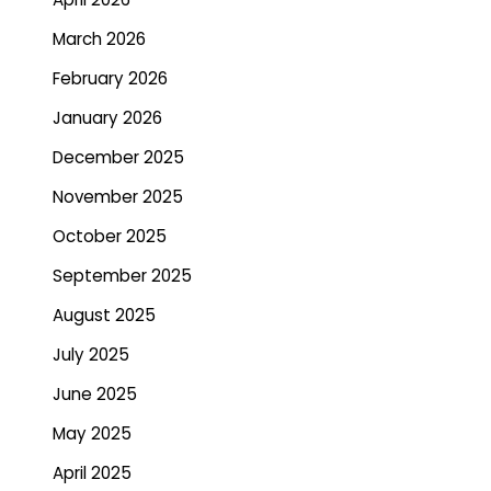
March 2026
February 2026
January 2026
December 2025
November 2025
October 2025
September 2025
August 2025
July 2025
June 2025
May 2025
April 2025