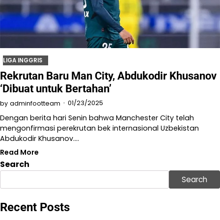
LIGA INGGRIS
Rekrutan Baru Man City, Abdukodir Khusanov
‘Dibuat untuk Bertahan’
01/23/2025
by
adminfootteam
Dengan berita hari Senin bahwa Manchester City telah
mengonfirmasi perekrutan bek internasional Uzbekistan
Abdukodir Khusanov.…
Read More
Search
Search
Recent Posts