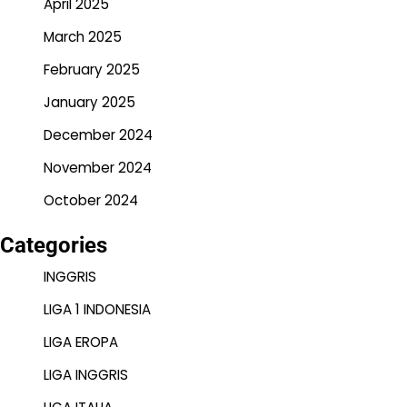
April 2025
March 2025
February 2025
January 2025
December 2024
November 2024
October 2024
Categories
INGGRIS
LIGA 1 INDONESIA
LIGA EROPA
LIGA INGGRIS