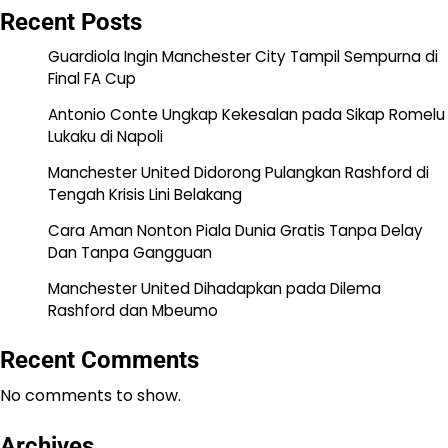
Recent Posts
Guardiola Ingin Manchester City Tampil Sempurna di
Final FA Cup
Antonio Conte Ungkap Kekesalan pada Sikap Romelu
Lukaku di Napoli
Manchester United Didorong Pulangkan Rashford di
Tengah Krisis Lini Belakang
Cara Aman Nonton Piala Dunia Gratis Tanpa Delay
Dan Tanpa Gangguan
Manchester United Dihadapkan pada Dilema
Rashford dan Mbeumo
Recent Comments
No comments to show.
Archives