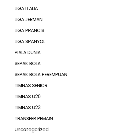
LIGA ITALIA
LIGA JERMAN
LIGA PRANCIS
LIGA SPANYOL
PIALA DUNIA
SEPAK BOLA
SEPAK BOLA PEREMPUAN
TIMNAS SENIOR
TIMNAS U20
TIMNAS U23
TRANSFER PEMAIN
Uncategorized