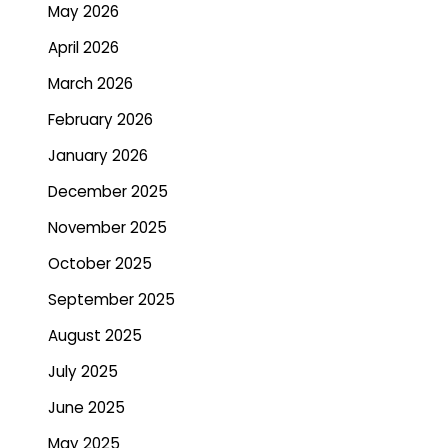
May 2026
April 2026
March 2026
February 2026
January 2026
December 2025
November 2025
October 2025
September 2025
August 2025
July 2025
June 2025
May 2025