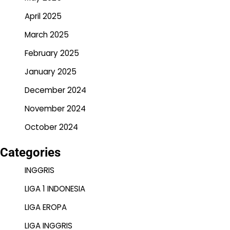
April 2025
March 2025
February 2025
January 2025
December 2024
November 2024
October 2024
Categories
INGGRIS
LIGA 1 INDONESIA
LIGA EROPA
LIGA INGGRIS