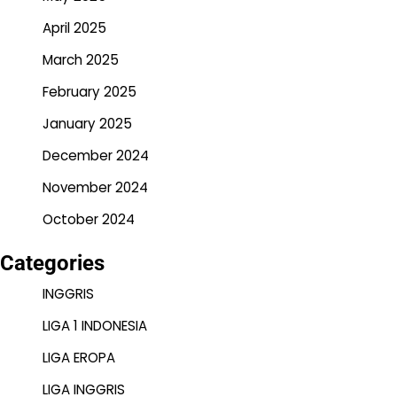
April 2025
March 2025
February 2025
January 2025
December 2024
November 2024
October 2024
Categories
INGGRIS
LIGA 1 INDONESIA
LIGA EROPA
LIGA INGGRIS