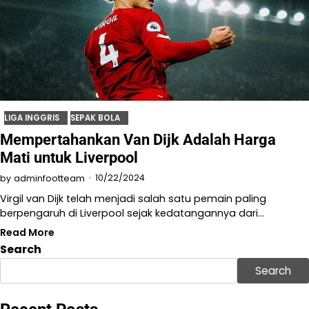
LIGA INGGRIS
SEPAK BOLA
Mempertahankan Van Dijk Adalah Harga
Mati untuk Liverpool
10/22/2024
by
adminfootteam
Virgil van Dijk telah menjadi salah satu pemain paling
berpengaruh di Liverpool sejak kedatangannya dari…
Read More
Search
Search