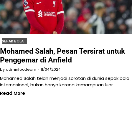
SEPAK BOLA
Mohamed Salah, Pesan Tersirat untuk
Penggemar di Anfield
11/04/2024
by
adminfootteam
Mohamed Salah telah menjadi sorotan di dunia sepak bola
internasional, bukan hanya karena kemampuan luar…
Read More