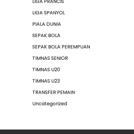
LIGA PRANCIS
LIGA SPANYOL
PIALA DUNIA
SEPAK BOLA
SEPAK BOLA PEREMPUAN
TIMNAS SENIOR
TIMNAS U20
TIMNAS U23
TRANSFER PEMAIN
Uncategorized