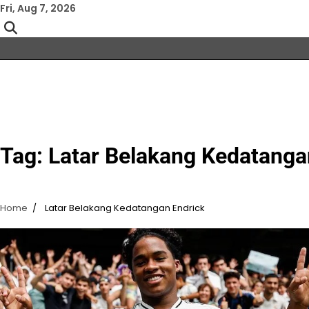
Skip
Fri, Aug 7, 2026
to
content
Tag:
Latar Belakang Kedatanga
Home
Latar Belakang Kedatangan Endrick