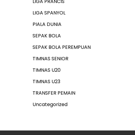
LIGA PRANCIS
LIGA SPANYOL
PIALA DUNIA
SEPAK BOLA
SEPAK BOLA PEREMPUAN
TIMNAS SENIOR
TIMNAS U20
TIMNAS U23
TRANSFER PEMAIN
Uncategorized