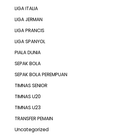
LIGA ITALIA
LIGA JERMAN
LIGA PRANCIS
LIGA SPANYOL
PIALA DUNIA
SEPAK BOLA
SEPAK BOLA PEREMPUAN
TIMNAS SENIOR
TIMNAS U20
TIMNAS U23
TRANSFER PEMAIN
Uncategorized