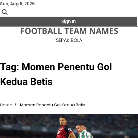
Skip
Sun, Aug 9, 2026
to
content
Sign In
FOOTBALL TEAM NAMES
SEPAK BOLA
Tag:
Momen Penentu Gol
Kedua Betis
Home
Momen Penentu Gol Kedua Betis