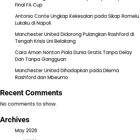
Final FA Cup
Antonio Conte Ungkap Kekesalan pada Sikap Romelu
Lukaku di Napoli
Manchester United Didorong Pulangkan Rashford di
Tengah Krisis Lini Belakang
Cara Aman Nonton Piala Dunia Gratis Tanpa Delay
Dan Tanpa Gangguan
Manchester United Dihadapkan pada Dilema
Rashford dan Mbeumo
Recent Comments
No comments to show.
Archives
May 2026