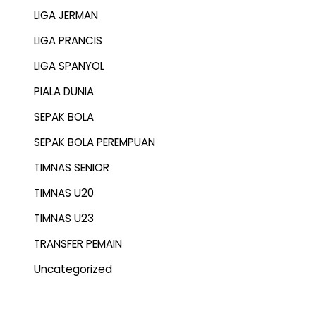
LIGA JERMAN
LIGA PRANCIS
LIGA SPANYOL
PIALA DUNIA
SEPAK BOLA
SEPAK BOLA PEREMPUAN
TIMNAS SENIOR
TIMNAS U20
TIMNAS U23
TRANSFER PEMAIN
Uncategorized