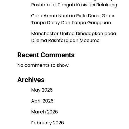
Rashford di Tengah Krisis Lini Belakang
Cara Aman Nonton Piala Dunia Gratis
Tanpa Delay Dan Tanpa Gangguan
Manchester United Dihadapkan pada
Dilema Rashford dan Mbeumo
Recent Comments
No comments to show.
Archives
May 2026
April 2026
March 2026
February 2026