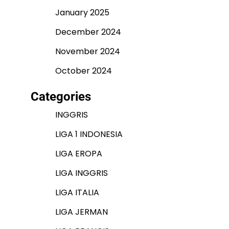
January 2025
December 2024
November 2024
October 2024
Categories
INGGRIS
LIGA 1 INDONESIA
LIGA EROPA
LIGA INGGRIS
LIGA ITALIA
LIGA JERMAN