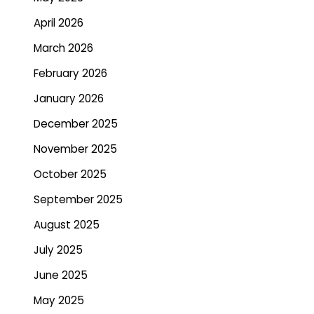
April 2026
March 2026
February 2026
January 2026
December 2025
November 2025
October 2025
September 2025
August 2025
July 2025
June 2025
May 2025