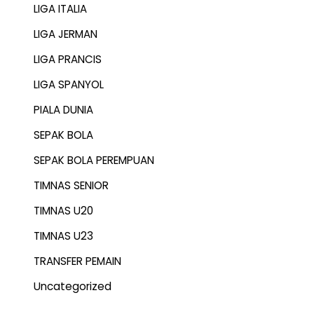
LIGA ITALIA
LIGA JERMAN
LIGA PRANCIS
LIGA SPANYOL
PIALA DUNIA
SEPAK BOLA
SEPAK BOLA PEREMPUAN
TIMNAS SENIOR
TIMNAS U20
TIMNAS U23
TRANSFER PEMAIN
Uncategorized