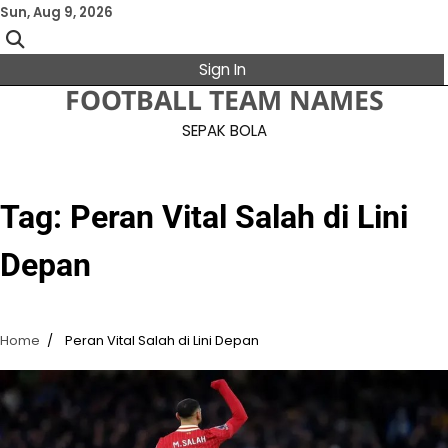
Skip
Sun, Aug 9, 2026
to
content
Sign In
FOOTBALL TEAM NAMES
SEPAK BOLA
Tag:
Peran Vital Salah di Lini
Depan
Home
Peran Vital Salah di Lini Depan