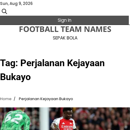
Skip
Sun, Aug 9, 2026
to
content
Sign In
FOOTBALL TEAM NAMES
SEPAK BOLA
Tag:
Perjalanan Kejayaan
Bukayo
Home
Perjalanan Kejayaan Bukayo