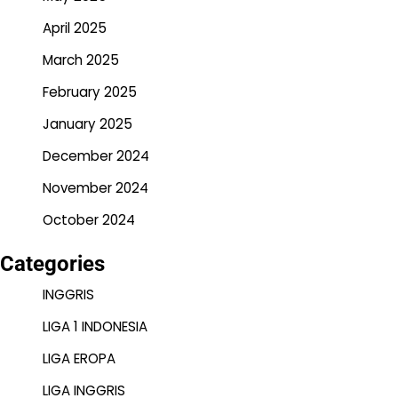
April 2025
March 2025
February 2025
January 2025
December 2024
November 2024
October 2024
Categories
INGGRIS
LIGA 1 INDONESIA
LIGA EROPA
LIGA INGGRIS