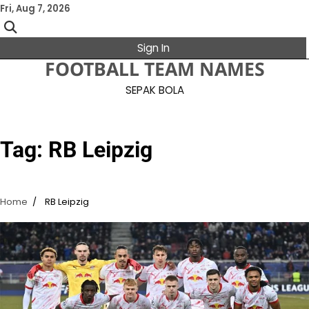
Skip
Fri, Aug 7, 2026
to
content
Sign In
FOOTBALL TEAM NAMES
SEPAK BOLA
Tag:
RB Leipzig
Home
RB Leipzig