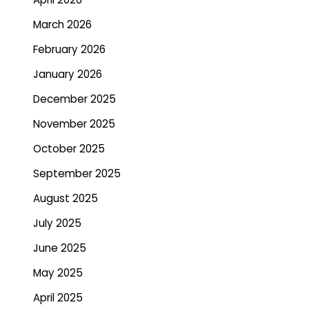
March 2026
February 2026
January 2026
December 2025
November 2025
October 2025
September 2025
August 2025
July 2025
June 2025
May 2025
April 2025