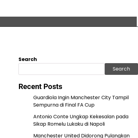
Search
Search
Recent Posts
Guardiola Ingin Manchester City Tampil
Sempurna di Final FA Cup
Antonio Conte Ungkap Kekesalan pada
Sikap Romelu Lukaku di Napoli
Manchester United Didorong Pulangkan