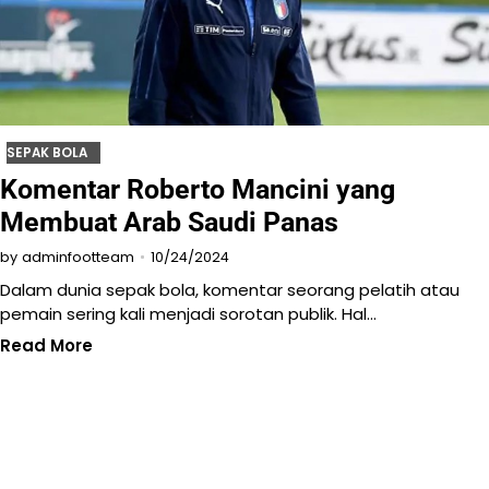
SEPAK BOLA
Komentar Roberto Mancini yang
Membuat Arab Saudi Panas
10/24/2024
by
adminfootteam
Dalam dunia sepak bola, komentar seorang pelatih atau
pemain sering kali menjadi sorotan publik. Hal…
Read More