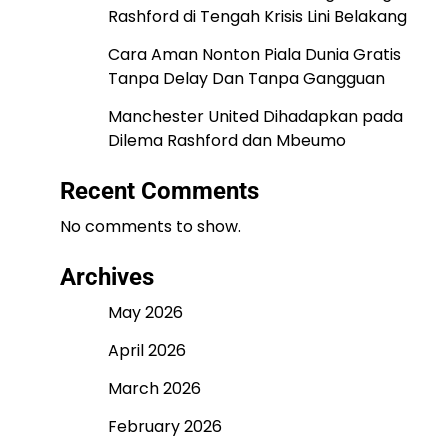
Rashford di Tengah Krisis Lini Belakang
Cara Aman Nonton Piala Dunia Gratis
Tanpa Delay Dan Tanpa Gangguan
Manchester United Dihadapkan pada
Dilema Rashford dan Mbeumo
Recent Comments
No comments to show.
Archives
May 2026
April 2026
March 2026
February 2026