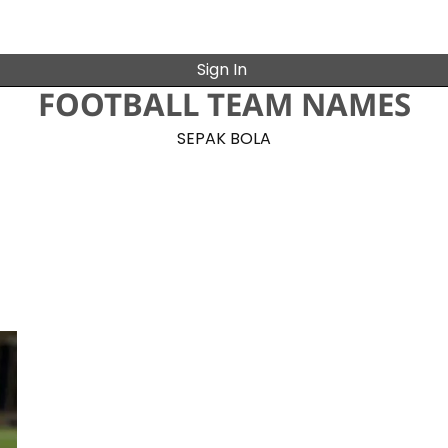
Sign In
FOOTBALL TEAM NAMES
SEPAK BOLA