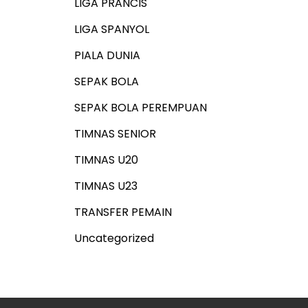
LIGA PRANCIS
LIGA SPANYOL
PIALA DUNIA
SEPAK BOLA
SEPAK BOLA PEREMPUAN
TIMNAS SENIOR
TIMNAS U20
TIMNAS U23
TRANSFER PEMAIN
Uncategorized