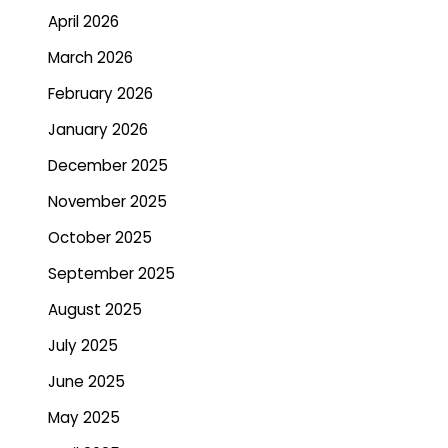
April 2026
March 2026
February 2026
January 2026
December 2025
November 2025
October 2025
September 2025
August 2025
July 2025
June 2025
May 2025