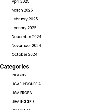
April 2025
March 2025
February 2025
January 2025
December 2024
November 2024
October 2024
Categories
INGGRIS
LIGA 1 INDONESIA
LIGA EROPA
LIGA INGGRIS