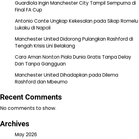
Guardiola Ingin Manchester City Tampil Sempurna di
Final FA Cup
Antonio Conte Ungkap Kekesalan pada Sikap Romelu
Lukaku di Napoli
Manchester United Didorong Pulangkan Rashford di
Tengah Krisis Lini Belakang
Cara Aman Nonton Piala Dunia Gratis Tanpa Delay
Dan Tanpa Gangguan
Manchester United Dihadapkan pada Dilema
Rashford dan Mbeumo
Recent Comments
No comments to show.
Archives
May 2026