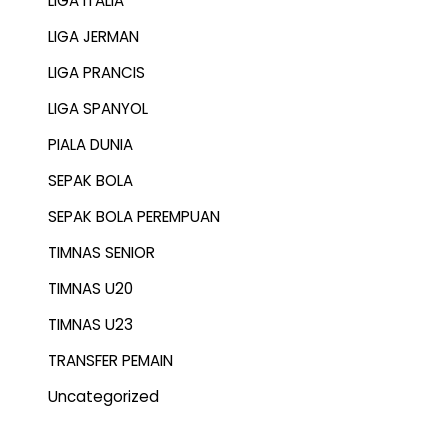
LIGA ITALIA
LIGA JERMAN
LIGA PRANCIS
LIGA SPANYOL
PIALA DUNIA
SEPAK BOLA
SEPAK BOLA PEREMPUAN
TIMNAS SENIOR
TIMNAS U20
TIMNAS U23
TRANSFER PEMAIN
Uncategorized