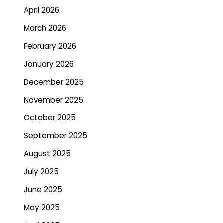
April 2026
March 2026
February 2026
January 2026
December 2025
November 2025
October 2025
September 2025
August 2025
July 2025
June 2025
May 2025