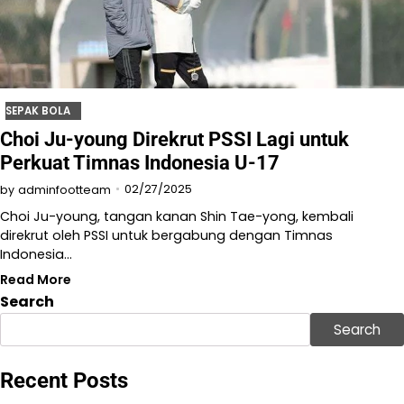
SEPAK BOLA
Choi Ju-young Direkrut PSSI Lagi untuk
Perkuat Timnas Indonesia U-17
02/27/2025
by
adminfootteam
Choi Ju-young, tangan kanan Shin Tae-yong, kembali
direkrut oleh PSSI untuk bergabung dengan Timnas
Indonesia…
Read More
Search
Search
Recent Posts