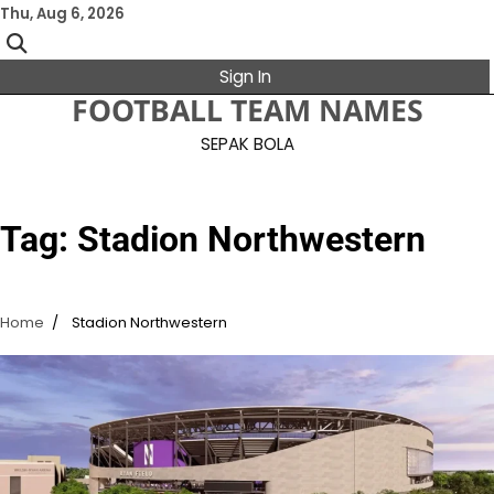
Skip
Thu, Aug 6, 2026
to
content
Sign In
FOOTBALL TEAM NAMES
SEPAK BOLA
Tag:
Stadion Northwestern
Home
Stadion Northwestern