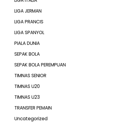
LIGA ITALIA
LIGA JERMAN
LIGA PRANCIS
LIGA SPANYOL
PIALA DUNIA
SEPAK BOLA
SEPAK BOLA PEREMPUAN
TIMNAS SENIOR
TIMNAS U20
TIMNAS U23
TRANSFER PEMAIN
Uncategorized