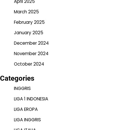
April 2025
March 2025
February 2025
January 2025
December 2024
November 2024
October 2024
Categories
INGGRIS
LIGA 1 INDONESIA
LIGA EROPA
LIGA INGGRIS