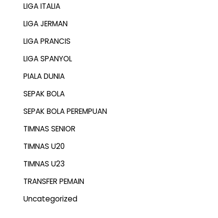
LIGA ITALIA
LIGA JERMAN
LIGA PRANCIS
LIGA SPANYOL
PIALA DUNIA
SEPAK BOLA
SEPAK BOLA PEREMPUAN
TIMNAS SENIOR
TIMNAS U20
TIMNAS U23
TRANSFER PEMAIN
Uncategorized