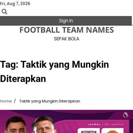
Skip
Fri, Aug 7, 2026
to
content
Sign In
FOOTBALL TEAM NAMES
SEPAK BOLA
Tag:
Taktik yang Mungkin
Diterapkan
Home
Taktik yang Mungkin Diterapkan