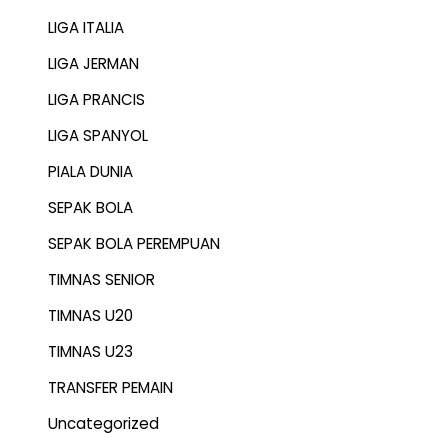
LIGA ITALIA
LIGA JERMAN
LIGA PRANCIS
LIGA SPANYOL
PIALA DUNIA
SEPAK BOLA
SEPAK BOLA PEREMPUAN
TIMNAS SENIOR
TIMNAS U20
TIMNAS U23
TRANSFER PEMAIN
Uncategorized