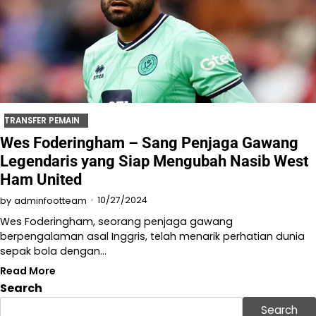
TRANSFER PEMAIN
Wes Foderingham – Sang Penjaga Gawang
Legendaris yang Siap Mengubah Nasib West
Ham United
10/27/2024
by
adminfootteam
Wes Foderingham, seorang penjaga gawang
berpengalaman asal Inggris, telah menarik perhatian dunia
sepak bola dengan…
Read More
Search
Search