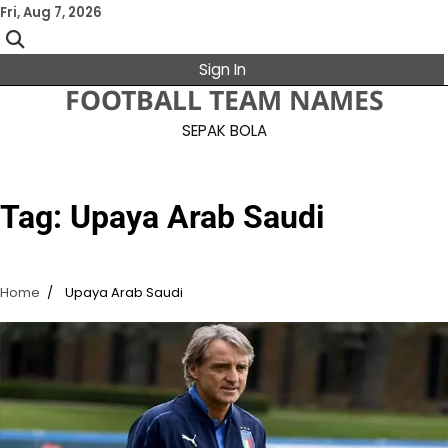
Skip
Fri, Aug 7, 2026
to
content
Sign In
FOOTBALL TEAM NAMES
SEPAK BOLA
Tag:
Upaya Arab Saudi
Home
Upaya Arab Saudi