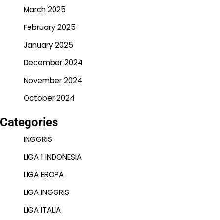
March 2025
February 2025
January 2025
December 2024
November 2024
October 2024
Categories
INGGRIS
LIGA 1 INDONESIA
LIGA EROPA
LIGA INGGRIS
LIGA ITALIA