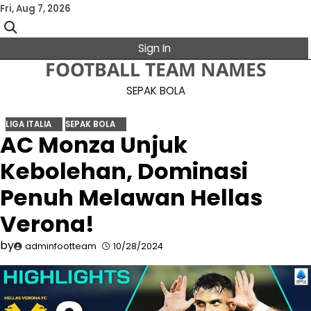
Skip
Fri, Aug 7, 2026
to
content
Sign In
FOOTBALL TEAM NAMES
SEPAK BOLA
LIGA ITALIA
SEPAK BOLA
AC Monza Unjuk
Kebolehan, Dominasi
Penuh Melawan Hellas
Verona!
by
adminfootteam
10/28/2024