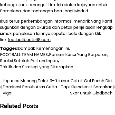
kebangkitan semangat tim. Ini adalah kejayaan untuk
Barcelona, dan tantangan baru bagi Madrid.
Ikuti terus perkembangan informasi menarik yang kami
suguhkan dengan akurasi dan detail penjelasan lengkap,
simak penjelasan lainnya seputar bola dengan klik
link
footballboots68.com
.
Tagged
Dampak Kemenangan Ini
,
FOOTBALL TEAM NAMES
,
Pemain Kunci Yang Berperan
,
Reaksi Setelah Pertandingan
,
Taktik dan Strategi yang Diterapkan
​Leganes Menang Telak 3-0
Lainer Cetak Gol Bunuh Diri,
Post
Dominasi Penuh Atas Celta
Tapi Kleindienst Samakan
navigation
Vigo!​
Skor untuk Gladbach
Related Posts