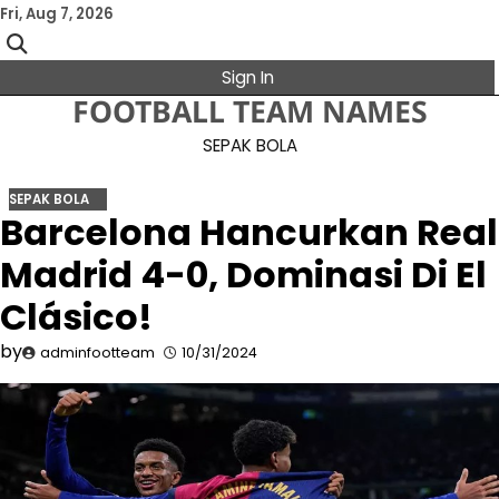
Skip
Fri, Aug 7, 2026
to
content
Sign In
FOOTBALL TEAM NAMES
SEPAK BOLA
SEPAK BOLA
​Barcelona Hancurkan Real
Madrid 4-0, Dominasi Di El
Clásico!​
by
adminfootteam
10/31/2024