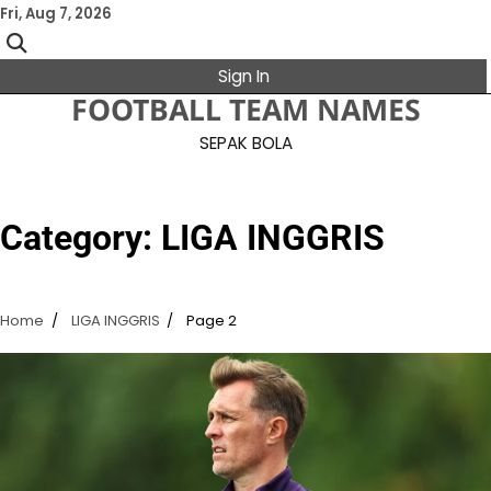
Skip
Fri, Aug 7, 2026
to
content
Sign In
FOOTBALL TEAM NAMES
SEPAK BOLA
Category:
LIGA INGGRIS
Home
LIGA INGGRIS
Page 2