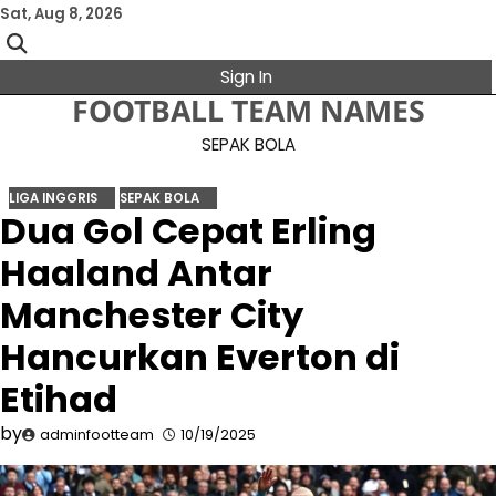
Skip
Sat, Aug 8, 2026
to
content
Sign In
FOOTBALL TEAM NAMES
SEPAK BOLA
LIGA INGGRIS
SEPAK BOLA
Dua Gol Cepat Erling
Haaland Antar
Manchester City
Hancurkan Everton di
Etihad
by
adminfootteam
10/19/2025