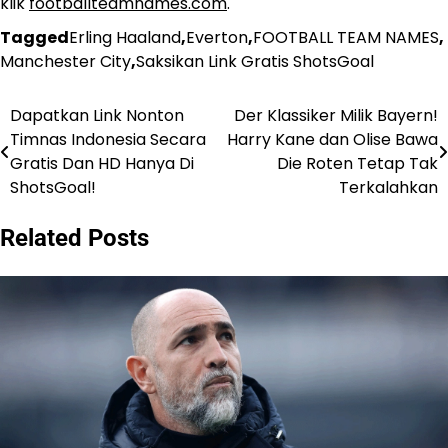
klik
footballteamnames.com
.
Tagged
Erling Haaland
,
Everton
,
FOOTBALL TEAM NAMES
,
Manchester City
,
Saksikan Link Gratis ShotsGoal
Dapatkan Link Nonton
Der Klassiker Milik Bayern!
Post
Timnas Indonesia Secara
Harry Kane dan Olise Bawa
navigation
Gratis Dan HD Hanya Di
Die Roten Tetap Tak
ShotsGoal!
Terkalahkan
Related Posts