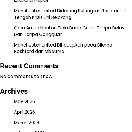
Lukaku di Napoli
Manchester United Didorong Pulangkan Rashford di
Tengah Krisis Lini Belakang
Cara Aman Nonton Piala Dunia Gratis Tanpa Delay
Dan Tanpa Gangguan
Manchester United Dihadapkan pada Dilema
Rashford dan Mbeumo
Recent Comments
No comments to show.
Archives
May 2026
April 2026
March 2026