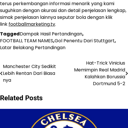
terus perkembangan informasi menarik yang kami
suguhkan dengan akurasi dan detail penjelasan lengkap,
simak penjelasan lainnya seputar bola dengan klik
link
footballmarketing.tv
.
Tagged
Dampak Hasil Pertandingan
,
FOOTBALL TEAM NAMES
,
Gol Penentu Dari Stuttgart
,
Latar Belakang Pertandingan
Hat-Trick Vinicius
Post
Manchester City Sedikit
Memimpin Real Madrid
Lebih Rentan Dari Biasa
navigation
Kalahkan Borussia
nya
Dortmund 5-2
Related Posts