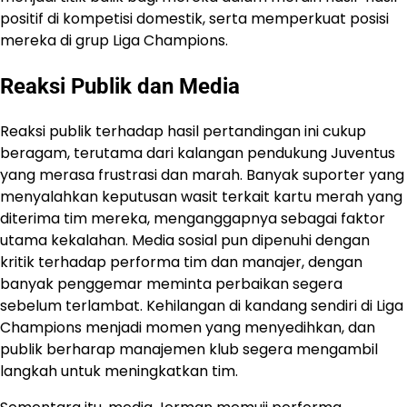
positif di kompetisi domestik, serta memperkuat posisi
mereka di grup Liga Champions.
Reaksi Publik dan Media
Reaksi publik terhadap hasil pertandingan ini cukup
beragam, terutama dari kalangan pendukung Juventus
yang merasa frustrasi dan marah. Banyak suporter yang
menyalahkan keputusan wasit terkait kartu merah yang
diterima tim mereka, menganggapnya sebagai faktor
utama kekalahan. Media sosial pun dipenuhi dengan
kritik terhadap performa tim dan manajer, dengan
banyak penggemar meminta perbaikan segera
sebelum terlambat. Kehilangan di kandang sendiri di Liga
Champions menjadi momen yang menyedihkan, dan
publik berharap manajemen klub segera mengambil
langkah untuk meningkatkan tim.