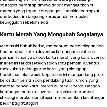
Stuttgart berharap timnya dapat mengejutkan di
momen yang tepat. Ketegangan semakin meningkat,
dan kedua tim berjuang keras untuk membuka
keunggulan sebelum jeda.
Kartu Merah Yang Mengubah Segalanya
Memasuki babak kedua, momentum pertandingan tiba-
tiba berubah ketika Juventus kehilangan salah satu
pemain kuncinya akibat kartu merah yang kontroversial.
Insiden ini terjadi setelah salah satu pemain Juventus
melakukan pelanggaran keras yang dianggap
berlebihan oleh wasit. Keputusan ini mengundang protes
keras dari pemain dan pendukung tuan rumah, yang
merasa bahwa kartu merah itu terlalu berat. Dengan
kehilangan pemain, Juventus terpaksa merombak
strategi mereka, dan situasi ini memberikan keuntungan
besar bagi Stuttgart.