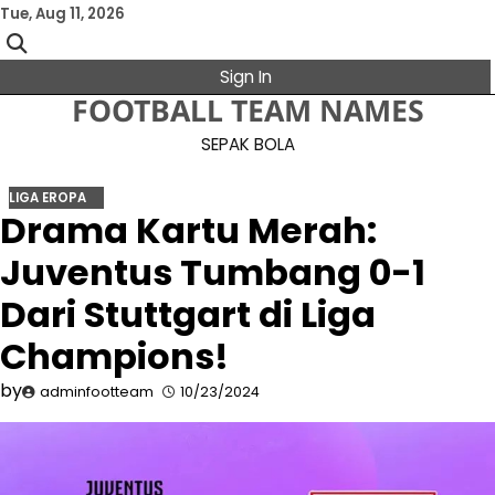
Skip
Tue, Aug 11, 2026
to
content
Sign In
FOOTBALL TEAM NAMES
SEPAK BOLA
LIGA EROPA
Drama Kartu Merah:
Juventus Tumbang 0-1
Dari Stuttgart di Liga
Champions!
by
adminfootteam
10/23/2024