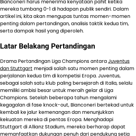
Bianconeri harus menerima kenyataan pahit ketika
mereka tumbang 0-1 di hadapan publik sendiri. Dalam
artikel ini, kita akan mengupas tuntas momen-momen
penting dalam pertandingan, analisis taktik kedua tim,
serta dampak hasil yang diperoleh.
Latar Belakang Pertandingan
Drama Pertandingan Liga Champions antara
Juventus
dan Stuttgart
menjadi salah satu momen penting dalam
perjalanan kedua tim di kompetisi Eropa. Juventus,
sebagai salah satu klub paling bersejarah di Italia, selalu
memiliki ambisi besar untuk meraih gelar di Liga
Champions. Setelah beberapa tahun mengalami
kegagalan di fase knock-out, Bianconeri bertekad untuk
kembali ke jalur kemenangan dan menunjukkan
kekuatan mereka di pentas Eropa. Menghadapi
Stuttgart di Allianz Stadium, mereka berharap dapat
memanfaatkan dukungan penuh dari pendukung setia