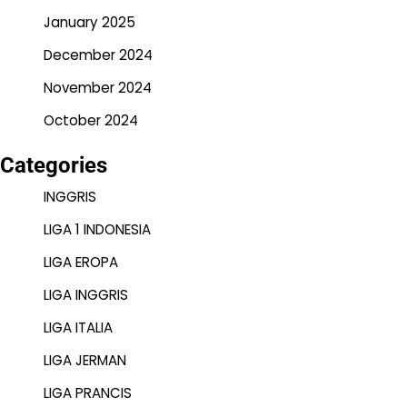
January 2025
December 2024
November 2024
October 2024
Categories
INGGRIS
LIGA 1 INDONESIA
LIGA EROPA
LIGA INGGRIS
LIGA ITALIA
LIGA JERMAN
LIGA PRANCIS