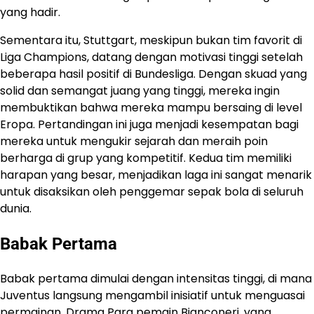
yang hadir.
Sementara itu, Stuttgart, meskipun bukan tim favorit di
Liga Champions, datang dengan motivasi tinggi setelah
beberapa hasil positif di Bundesliga. Dengan skuad yang
solid dan semangat juang yang tinggi, mereka ingin
membuktikan bahwa mereka mampu bersaing di level
Eropa. Pertandingan ini juga menjadi kesempatan bagi
mereka untuk mengukir sejarah dan meraih poin
berharga di grup yang kompetitif. Kedua tim memiliki
harapan yang besar, menjadikan laga ini sangat menarik
untuk disaksikan oleh penggemar sepak bola di seluruh
dunia.
Babak Pertama
Babak pertama dimulai dengan intensitas tinggi, di mana
Juventus langsung mengambil inisiatif untuk menguasai
permainan. Drama Para pemain Bianconeri, yang