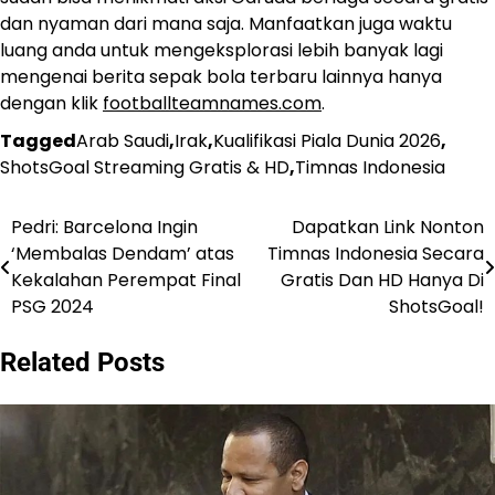
dan nyaman dari mana saja. Manfaatkan juga waktu
luang anda untuk mengeksplorasi lebih banyak lagi
mengenai berita sepak bola terbaru lainnya hanya
dengan klik
footballteamnames.com
.
Tagged
Arab Saudi
,
Irak
,
Kualifikasi Piala Dunia 2026
,
ShotsGoal Streaming Gratis & HD
,
Timnas Indonesia
Pedri: Barcelona Ingin
Dapatkan Link Nonton
Post
‘Membalas Dendam’ atas
Timnas Indonesia Secara
navigation
Kekalahan Perempat Final
Gratis Dan HD Hanya Di
PSG 2024
ShotsGoal!
Related Posts