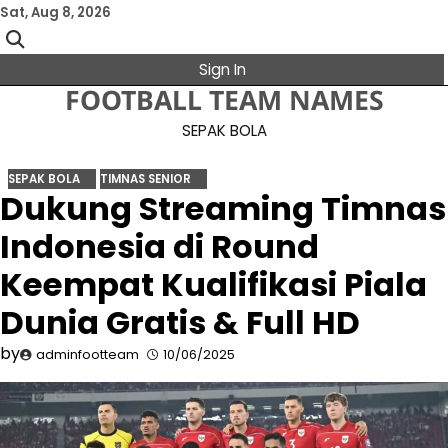
Skip
Sat, Aug 8, 2026
to
content
Sign In
FOOTBALL TEAM NAMES
SEPAK BOLA
SEPAK BOLA
TIMNAS SENIOR
Dukung Streaming Timnas
Indonesia di Round
Keempat Kualifikasi Piala
Dunia Gratis & Full HD
by
adminfootteam
10/06/2025