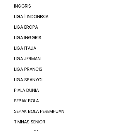
INGGRIS
LIGA 1 INDONESIA
LIGA EROPA
LIGA INGGRIS
LIGA ITALIA
LIGA JERMAN
LIGA PRANCIS
LIGA SPANYOL
PIALA DUNIA
SEPAK BOLA
SEPAK BOLA PEREMPUAN
TIMNAS SENIOR