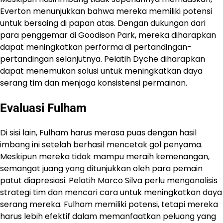
Everton menunjukkan bahwa mereka memiliki potensi
untuk bersaing di papan atas. Dengan dukungan dari
para penggemar di Goodison Park, mereka diharapkan
dapat meningkatkan performa di pertandingan-
pertandingan selanjutnya. Pelatih Dyche diharapkan
dapat menemukan solusi untuk meningkatkan daya
serang tim dan menjaga konsistensi permainan.
Evaluasi Fulham
Di sisi lain, Fulham harus merasa puas dengan hasil
imbang ini setelah berhasil mencetak gol penyama.
Meskipun mereka tidak mampu meraih kemenangan,
semangat juang yang ditunjukkan oleh para pemain
patut diapresiasi. Pelatih Marco Silva perlu menganalisis
strategi tim dan mencari cara untuk meningkatkan daya
serang mereka. Fulham memiliki potensi, tetapi mereka
harus lebih efektif dalam memanfaatkan peluang yang