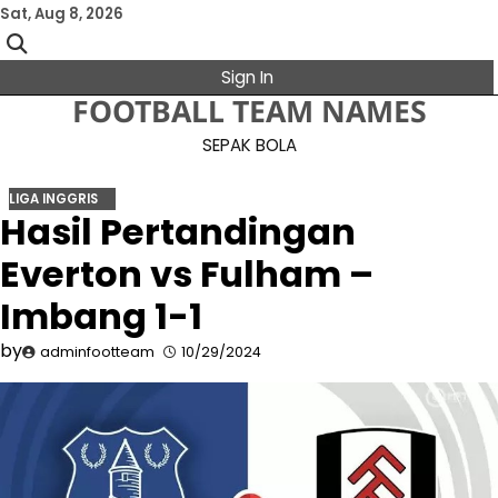
Skip
Sat, Aug 8, 2026
to
content
Sign In
FOOTBALL TEAM NAMES
SEPAK BOLA
LIGA INGGRIS
Hasil Pertandingan
Everton vs Fulham –
Imbang 1-1
by
adminfootteam
10/29/2024