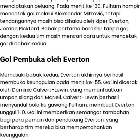
menciptakan peluang. Pada menit ke-30, Fulham hampir
mencetak gol melalui Aleksandar Mitrović, tetapi
tendangannya masih bisa dihalau oleh kiper Everton,
Jordan Pickford. Babak pertama berakhir tanpa gol,
dengan kedua tim masih mencari cara untuk mencetak
gol di babak kedua.
Gol Pembuka oleh Everton
Memasuki babak kedua, Everton akhirnya berhasil
membuka keunggulan pada menit ke-55. Gol ini dicetak
oleh Dominic Calvert-Lewin, yang memanfaatkan
umpan silang dari McNeil. Calvert-Lewin berhasil
menyundul bola ke gawang Fulham, membuat Everton
unggul 1-0. Gol ini memberikan semangat tambahan
bagi para pemain dan pendukung Everton, yang
berharap tim mereka bisa mempertahankan
keunggulan.