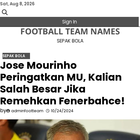
Skip
Sat, Aug 8, 2026
to
content
Sign In
FOOTBALL TEAM NAMES
SEPAK BOLA
SEPAK BOLA
Jose Mourinho
Peringatkan MU, Kalian
Salah Besar Jika
Remehkan Fenerbahce!
by
adminfootteam
10/24/2024