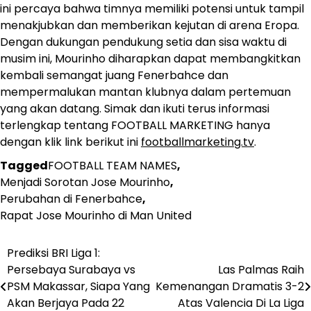
ini percaya bahwa timnya memiliki potensi untuk tampil
menakjubkan dan memberikan kejutan di arena Eropa.
Dengan dukungan pendukung setia dan sisa waktu di
musim ini, Mourinho diharapkan dapat membangkitkan
kembali semangat juang Fenerbahce dan
mempermalukan mantan klubnya dalam pertemuan
yang akan datang. Simak dan ikuti terus informasi
terlengkap tentang FOOTBALL MARKETING hanya
dengan klik link berikut ini
footballmarketing.tv
.
Tagged
FOOTBALL TEAM NAMES
,
Menjadi Sorotan Jose Mourinho
,
Perubahan di Fenerbahce
,
Rapat Jose Mourinho di Man United
Prediksi BRI Liga 1:
Post
Persebaya Surabaya vs
Las Palmas Raih
navigation
PSM Makassar, Siapa Yang
Kemenangan Dramatis 3-2
Akan Berjaya Pada 22
Atas Valencia Di La Liga