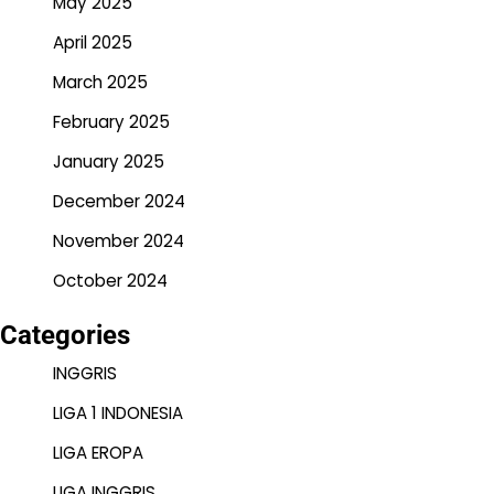
May 2025
April 2025
March 2025
February 2025
January 2025
December 2024
November 2024
October 2024
Categories
INGGRIS
LIGA 1 INDONESIA
LIGA EROPA
LIGA INGGRIS