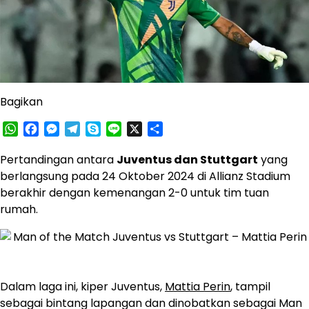
Bagikan
WhatsApp
Facebook
Messenger
Telegram
Skype
Line
X
Share
Pertandingan antara
Juventus dan Stuttgart
yang
berlangsung pada 24 Oktober 2024 di Allianz Stadium
berakhir dengan kemenangan 2-0 untuk tim tuan
rumah.
Dalam laga ini, kiper Juventus,
Mattia Perin
, tampil
sebagai bintang lapangan dan dinobatkan sebagai Man