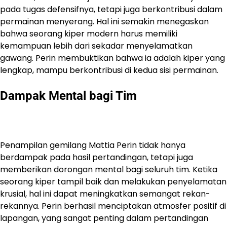
pada tugas defensifnya, tetapi juga berkontribusi dalam
permainan menyerang. Hal ini semakin menegaskan
bahwa seorang kiper modern harus memiliki
kemampuan lebih dari sekadar menyelamatkan
gawang. Perin membuktikan bahwa ia adalah kiper yang
lengkap, mampu berkontribusi di kedua sisi permainan.
Dampak Mental bagi Tim
Penampilan gemilang Mattia Perin tidak hanya
berdampak pada hasil pertandingan, tetapi juga
memberikan dorongan mental bagi seluruh tim. Ketika
seorang kiper tampil baik dan melakukan penyelamatan
krusial, hal ini dapat meningkatkan semangat rekan-
rekannya. Perin berhasil menciptakan atmosfer positif di
lapangan, yang sangat penting dalam pertandingan