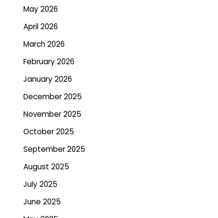
May 2026
April 2026
March 2026
February 2026
January 2026
December 2025
November 2025
October 2025
September 2025
August 2025
July 2025
June 2025