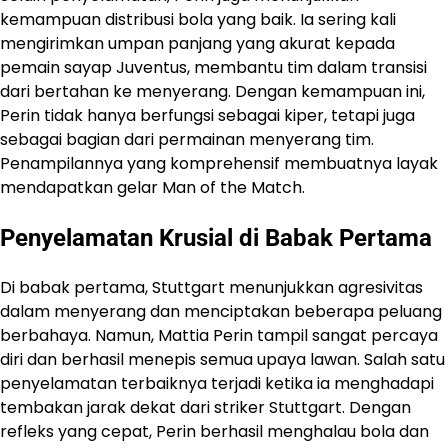
kemampuan distribusi bola yang baik. Ia sering kali
mengirimkan umpan panjang yang akurat kepada
pemain sayap Juventus, membantu tim dalam transisi
dari bertahan ke menyerang. Dengan kemampuan ini,
Perin tidak hanya berfungsi sebagai kiper, tetapi juga
sebagai bagian dari permainan menyerang tim.
Penampilannya yang komprehensif membuatnya layak
mendapatkan gelar Man of the Match.
Penyelamatan Krusial di Babak Pertama
Di babak pertama, Stuttgart menunjukkan agresivitas
dalam menyerang dan menciptakan beberapa peluang
berbahaya. Namun, Mattia Perin tampil sangat percaya
diri dan berhasil menepis semua upaya lawan. Salah satu
penyelamatan terbaiknya terjadi ketika ia menghadapi
tembakan jarak dekat dari striker Stuttgart. Dengan
refleks yang cepat, Perin berhasil menghalau bola dan