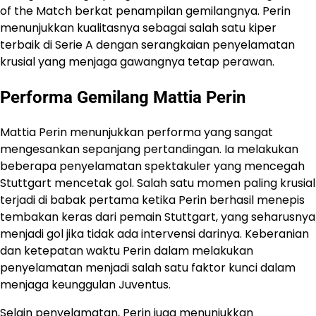
of the Match berkat penampilan gemilangnya. Perin
menunjukkan kualitasnya sebagai salah satu kiper
terbaik di Serie A dengan serangkaian penyelamatan
krusial yang menjaga gawangnya tetap perawan.
Performa Gemilang Mattia Perin
Mattia Perin menunjukkan performa yang sangat
mengesankan sepanjang pertandingan. Ia melakukan
beberapa penyelamatan spektakuler yang mencegah
Stuttgart mencetak gol. Salah satu momen paling krusial
terjadi di babak pertama ketika Perin berhasil menepis
tembakan keras dari pemain Stuttgart, yang seharusnya
menjadi gol jika tidak ada intervensi darinya. Keberanian
dan ketepatan waktu Perin dalam melakukan
penyelamatan menjadi salah satu faktor kunci dalam
menjaga keunggulan Juventus.
Selain penyelamatan, Perin juga menunjukkan