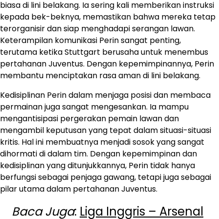
biasa di lini belakang. Ia sering kali memberikan instruksi
kepada bek-beknya, memastikan bahwa mereka tetap
terorganisir dan siap menghadapi serangan lawan.
Keterampilan komunikasi Perin sangat penting,
terutama ketika Stuttgart berusaha untuk menembus
pertahanan Juventus. Dengan kepemimpinannya, Perin
membantu menciptakan rasa aman di lini belakang.
Kedisiplinan Perin dalam menjaga posisi dan membaca
permainan juga sangat mengesankan. Ia mampu
mengantisipasi pergerakan pemain lawan dan
mengambil keputusan yang tepat dalam situasi-situasi
kritis. Hal ini membuatnya menjadi sosok yang sangat
dihormati di dalam tim. Dengan kepemimpinan dan
kedisiplinan yang ditunjukkannya, Perin tidak hanya
berfungsi sebagai penjaga gawang, tetapi juga sebagai
pilar utama dalam pertahanan Juventus.
Baca Juga
:
Liga Inggris – Arsenal