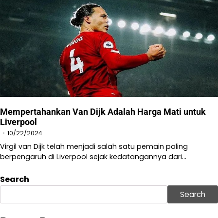
Mempertahankan Van Dijk Adalah Harga Mati untuk
Liverpool
10/22/2024
Virgil van Dijk telah menjadi salah satu pemain paling
berpengaruh di Liverpool sejak kedatangannya dari…
Search
Search