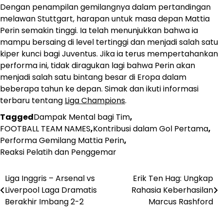
Dengan penampilan gemilangnya dalam pertandingan
melawan Stuttgart, harapan untuk masa depan Mattia
Perin semakin tinggi. Ia telah menunjukkan bahwa ia
mampu bersaing di level tertinggi dan menjadi salah satu
kiper kunci bagi Juventus. Jika ia terus mempertahankan
performa ini, tidak diragukan lagi bahwa Perin akan
menjadi salah satu bintang besar di Eropa dalam
beberapa tahun ke depan. Simak dan ikuti informasi
terbaru tentang
Liga Champions
.
Tagged
Dampak Mental bagi Tim
,
FOOTBALL TEAM NAMES
,
Kontribusi dalam Gol Pertama
,
Performa Gemilang Mattia Perin
,
Reaksi Pelatih dan Penggemar
Liga Inggris – Arsenal vs
Erik Ten Hag: Ungkap
Post
Liverpool Laga Dramatis
Rahasia Keberhasilan
navigation
Berakhir Imbang 2-2
Marcus Rashford